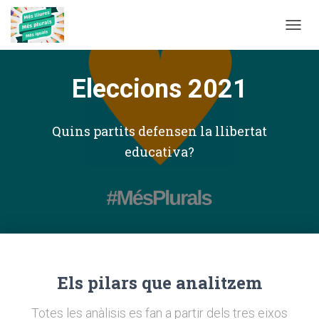
T
O
G
G
Eleccions 2021
L
E
N
Quins partits defensen la llibertat
A
V
educativa?
I
G
A
T
I
O
N
Els pilars que analitzem
Totes les anàlisis es fan a partir dels tres eixos