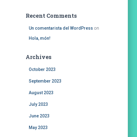
Recent Comments
Un comentarista del WordPress
on
Hola, món!
Archives
October 2023
September 2023
August 2023
July 2023
June 2023
May 2023