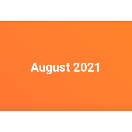
August 2021