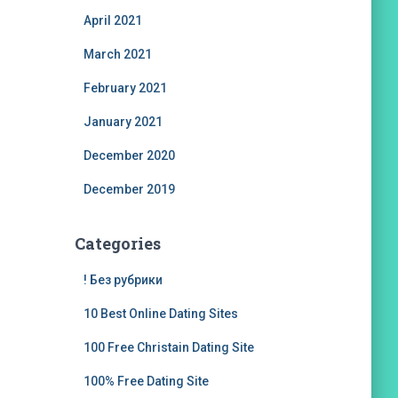
April 2021
March 2021
February 2021
January 2021
December 2020
December 2019
Categories
! Без рубрики
10 Best Online Dating Sites
100 Free Christain Dating Site
100% Free Dating Site