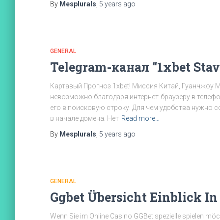
By
Mesplurals
,
5 years
ago
GENERAL
Telegram-канал “1xbet Sta
Картавый Прогноз 1xbet! Миссия Китай, Гуанчжоу M
невозможно благодаря интернет-браузеру в телефон
его в поисковую строку. Для чем удобства нужно со
в начале домена. Нет
Read more…
By
Mesplurals
,
5 years
ago
GENERAL
Ggbet Übersicht Einblick In
Wenn Sie im Online Casino GGBet spezielle spielen möc