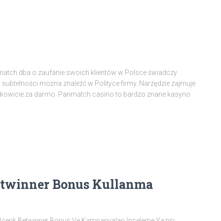
atch dba o zaufanie swoich klientów w Polsce świadczy
 subtelności można znaleźć w Polityce firmy. Narzędzie zajmuje
łkowicie za darmo. Parimatch casino to bardzo znane kasyno
Betwinner Bonus Kullanma
çerik Betwinner Bonus Ve Kampanyaları İnceleme Yazısı