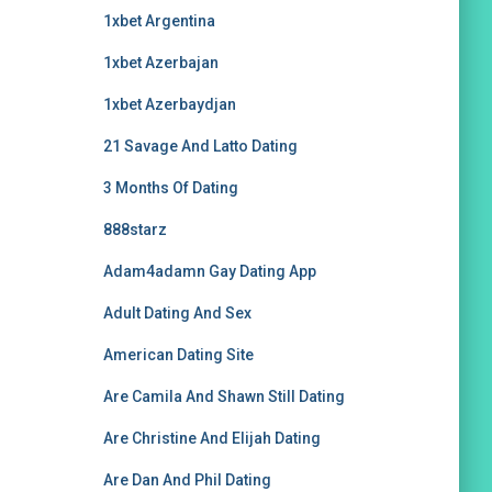
1xbet Argentina
1xbet Azerbajan
1xbet Azerbaydjan
21 Savage And Latto Dating
3 Months Of Dating
888starz
Adam4adamn Gay Dating App
Adult Dating And Sex
American Dating Site
Are Camila And Shawn Still Dating
Are Christine And Elijah Dating
Are Dan And Phil Dating