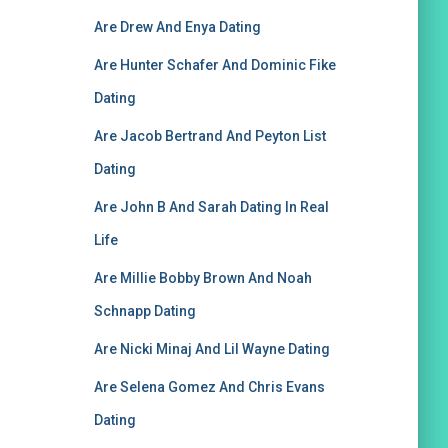
Are Drew And Enya Dating
Are Hunter Schafer And Dominic Fike
Dating
Are Jacob Bertrand And Peyton List
Dating
Are John B And Sarah Dating In Real
Life
Are Millie Bobby Brown And Noah
Schnapp Dating
Are Nicki Minaj And Lil Wayne Dating
Are Selena Gomez And Chris Evans
Dating