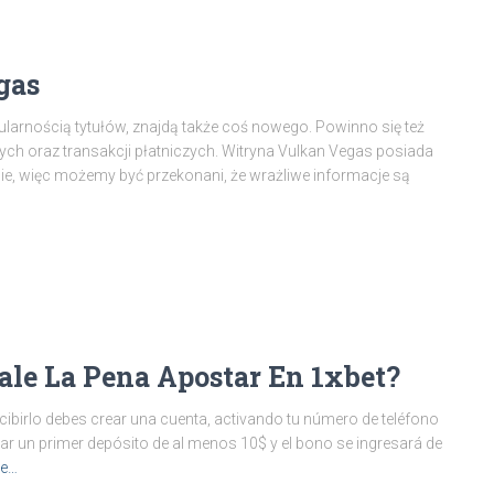
gas
larnością tytułów, znajdą także coś nowego. Powinno się też
 oraz transakcji płatniczych. Witryna Vulkan Vegas posiada
ronie, więc możemy być przekonani, że wrażliwe informacje są
vale La Pena Apostar En 1xbet?
cibirlo debes crear una cuenta, activando tu número de teléfono
zar un primer depósito de al menos 10$ y el bono se ingresará de
re…