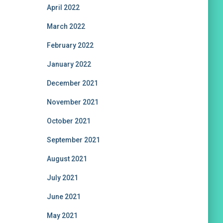
April 2022
March 2022
February 2022
January 2022
December 2021
November 2021
October 2021
September 2021
August 2021
July 2021
June 2021
May 2021